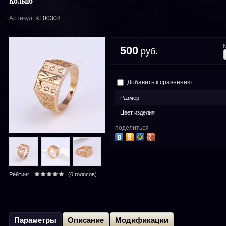
Кольцо
Артикул:
KL00308
К
500
руб.
Добавить к сравнению
Размер
Цвет изделия
поделиться
Рейтинг:
(0 голосов)
Параметры
Описание
Модификации