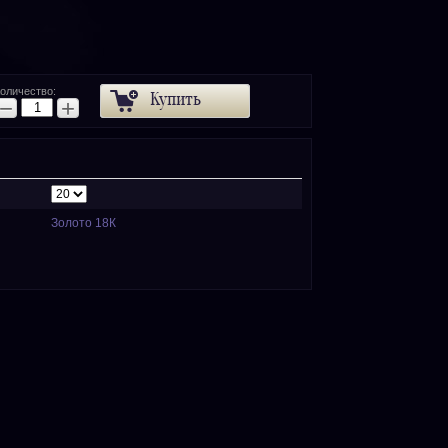
оличество:
Купить
−
+
Золото 18К